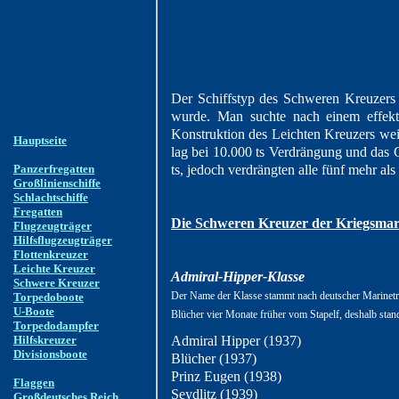
Der Schiffstyp des Schweren Kreuzers 
wurde. Man suchte nach einem effekti
Konstruktion des Leichten Kreuzers wei
Hauptseite
lag bei 10.000 ts Verdrängung und das G
Panzerfregatten
ts, jedoch verdrängten alle fünf mehr al
Großlinienschiffe
Schlachtschiffe
Fregatten
Die Schweren Kreuzer der Kriegsmar
Flugzeugträger
Hilfsflugzeugträger
Flottenkreuzer
Leichte Kreuzer
Admiral-Hipper-Klasse
Schwere Kreuzer
Der Name der Klasse stammt nach deutscher Marinetra
Torpedoboote
U-Boote
Blücher vier Monate früher vom Stapelf, deshalb stand
Torpedodampfer
Hilfskreuzer
Admiral Hipper (1937)
Divisionsboote
Blücher (1937)
Prinz Eugen (1938)
Flaggen
Seydlitz (1939)
Großdeutsches Reich