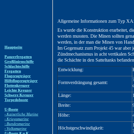
Allgemeine Informationen zum Typ XA
Es wurde die Konstruktion erarbeitet, di
werden mussten. Die Minen sollten gena
werden, in der man die Minen von Hand 
Hauptseite
Im Gegensatz zum Projekt 45 war aber je
Zündmechanismus in acht vertikalen Sch
Panzerfregatten
die Schächte in den Satteltanks befanden
Großlinienschiffe
Schlachtschiffe
Entwicklung:
Fregatten
Flugzeugträger
Hilfsflugzeugträger
Formverdrängung gesamt:
Flottenkreuzer
Leichte Kreuzer
Schwere Kreuzer
Länge:
Torpedoboote
Breite:
U-Boote
- Kaiserliche Marine
Höhe:
- Kriegsmarine
- Bundesmarine
Höchstgeschwindigkeit:
- Volksmarine
U-Boote K.u.K