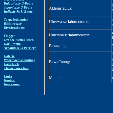
Bulgarische U-Boote
Japanische U-Boote
Aktionsradius:
Italienische U-Boote
Torpedodampfer
Überwasserfahrtmotoren:
Hilfskreuzer
Divisionsboote
Unterwasserfahrtmotoren:
Flaggen
Großdeutsches Reich
Karl Dönitz
Besatzung:
Arnauld de la Perrière
Galerie
Wehrmachtsammlung
Bewaffnung:
Gästebuch
Themenvorschau
Links
Munition:
Kontakt
Impressum