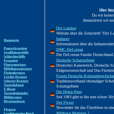
Hier fin
Da wir keinen 
distanzieren wir un
Der Landser
Website über die Zeitschrift "Der L
Indianer
Hauptseite
Informationen über die Indianerstä
Panzerfregatten
DMC-DeLorean
Großlinienschiffe
Die DeLorean Fansite Deutschland.
Schlachtschiffe
Deutsche Schutzgebiete
Fregatten
Flugzeugträger
Deutsches Kaiserreich, Deutsche S
Hilfsflugzeugträger
Eidgenossenschaft und Das Fürsten
Flottenkreuzer
Forum Deutsche Kolonialgeschicht
Leichte Kreuzer
Schwere Kreuzer
Traditionsverband ehemaliger Schu
Torpedoboote
Schutzgebiete
U-Boote
Die Heinz-Page
Torpedodampfer
Seit 1983 gibt es ihn nun schon: H
Hilfskreuzer
Divisionsboote
Der Fixxer
Newsletter für das Überleben in eine
Flaggen
Midtown Madness 2
Großdeutsches Reich