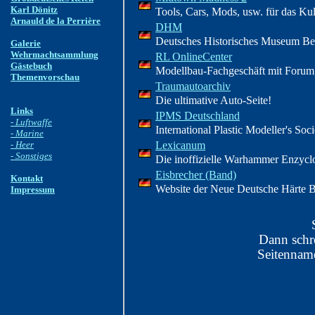
Karl Dönitz
Tools, Cars, Mods, usw. für das K
Arnauld de la Perrière
DHM
Deutsches Historisches Museum Be
Galerie
Wehrmachtsammlung
RL OnlineCenter
Gästebuch
Modellbau-Fachgeschäft mit Forum
Themenvorschau
Traumautoarchiv
Die ultimative Auto-Seite!
Links
IPMS Deutschland
- Luftwaffe
International Plastic Modeller's So
- Marine
- Heer
Lexicanum
- Sonstiges
Die inoffizielle Warhammer Enzycl
Eisbrecher (Band)
Kontakt
Website der Neue Deutsche Härte B
Impressum
Dann schr
Seitennam